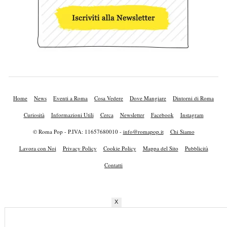
Home
News
Eventi a Roma
Cosa Vedere
Dove Mangiare
Dintorni di Roma
Curiosità
Informazioni Utili
Cerca
Newsletter
Facebook
Instagram
© Roma Pop - P.IVA: 11657680010 -
info@romapop.it
Chi Siamo
Lavora con Noi
Privacy Policy
Cookie Policy
Mappa del Sito
Pubblicità
Contatti
X