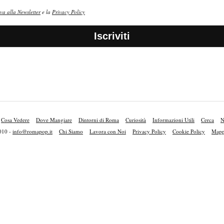
va alla Newsletter
e la
Privacy Policy
Cosa Vedere
Dove Mangiare
Dintorni di Roma
Curiosità
Informazioni Utili
Cerca
N
010 -
info@romapop.it
Chi Siamo
Lavora con Noi
Privacy Policy
Cookie Policy
Mappa