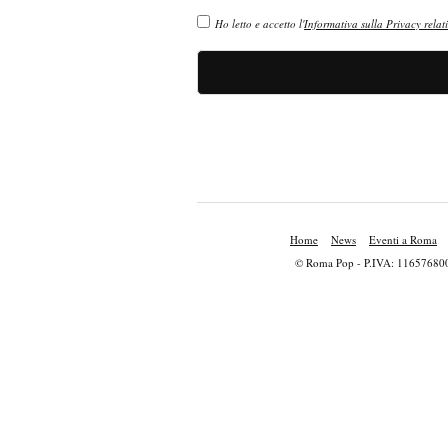
Ho letto e accetto l'
Informativa sulla Privacy relati
Home
News
Eventi a Roma
© Roma Pop - P.IVA: 11657680