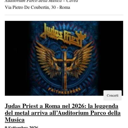
Auditorium Parco della Musica – Cavea
Via Pietro De Coubertin, 30
-
Roma
Concerti
Judas Priest a Roma nel 2026: la leggenda
del metal arriva all’Auditorium Parco della
Musica
9 Settembre 2026