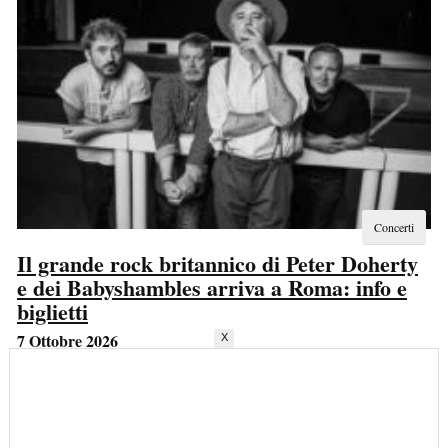
Concerti
Il grande rock britannico di Peter Doherty
e dei Babyshambles arriva a Roma: info e
biglietti
7 Ottobre 2026
X
Orario: 20:00 - 22:00
Orion
Viale J.F. Kennedy, 52
-
Ciampino