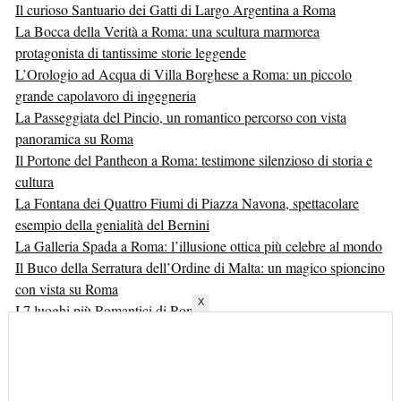
Il curioso Santuario dei Gatti di Largo Argentina a Roma
La Bocca della Verità a Roma: una scultura marmorea
protagonista di tantissime storie leggende
L’Orologio ad Acqua di Villa Borghese a Roma: un piccolo
grande capolavoro di ingegneria
La Passeggiata del Pincio, un romantico percorso con vista
panoramica su Roma
Il Portone del Pantheon a Roma: testimone silenzioso di storia e
cultura
La Fontana dei Quattro Fiumi di Piazza Navona, spettacolare
esempio della genialità del Bernini
La Galleria Spada a Roma: l’illusione ottica più celebre al mondo
Il Buco della Serratura dell’Ordine di Malta: un magico spioncino
con vista su Roma
X
I 7 luoghi più Romantici di Roma
L’Isola Tiberina: un concentrato di storia e leggende nel cuore di
Roma
Villa Borghese, l’incantevole cuore verde di Roma
Via dei Coronari, una delle 10 strade più belle del mondo