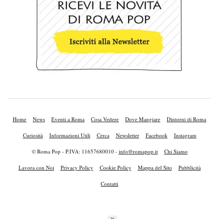
Home
News
Eventi a Roma
Cosa Vedere
Dove Mangiare
Dintorni di Roma
Curiosità
Informazioni Utili
Cerca
Newsletter
Facebook
Instagram
© Roma Pop - P.IVA: 11657680010 -
info@romapop.it
Chi Siamo
Lavora con Noi
Privacy Policy
Cookie Policy
Mappa del Sito
Pubblicità
Contatti