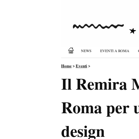
NEWS
EVENTI A ROMA
Home
>
Eventi
>
Il Remira 
Roma per u
design