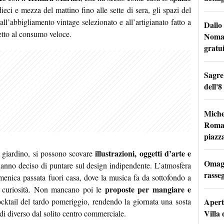
dieci e mezza del mattino fino alle sette di sera, gli spazi del
ll’abbigliamento vintage selezionato e all’artigianato fatto a
Dallo 
etto al consumo veloce.
Nomad
gratu
Sagre
dell'8
Miche
Roma: 
piazz
illustrazioni, oggetti d’arte e
 giardino, si possono scovare
Omagg
anno deciso di puntare sul design indipendente. L’atmosfera
rasseg
omenica passata fuori casa, dove la musica fa da sottofondo a
proposte per mangiare e
n curiosità. Non mancano poi le
Apertu
ocktail del tardo pomeriggio, rendendo la giornata una sosta
Villa 
di diverso dal solito centro commerciale.