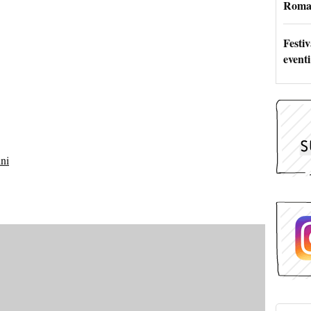
Roma:
Festi
eventi
ini