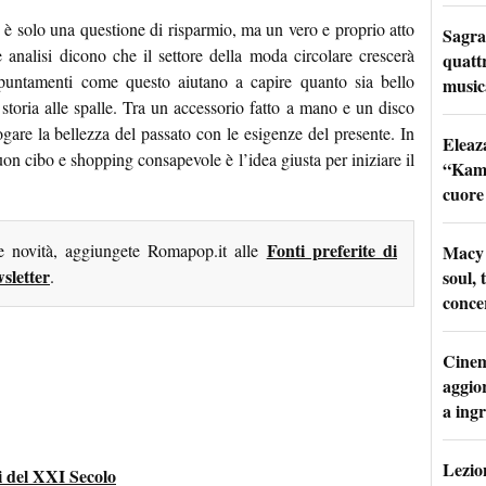
 è solo una questione di risparmio, ma un vero e proprio atto
Sagra
 analisi dicono che il settore della moda circolare crescerà
quattr
puntamenti come questo aiutano a capire quanto sia bello
music
toria alle spalle. Tra un accessorio fatto a mano e un disco
ogare la bellezza del passato con le esigenze del presente. In
Eleaz
on cibo e shopping consapevole è l’idea giusta per iniziare il
“Kami
cuore
Fonti preferite di
me novità, aggiungete Romapop.it alle
Macy 
sletter
soul, 
.
conce
Cinem
aggio
a ingr
Lezion
 del XXI Secolo