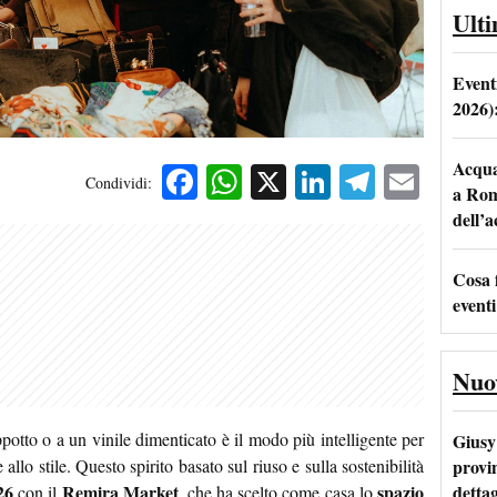
Ult
Event
2026)
Acqua 
Facebook
WhatsApp
X
LinkedIn
Telegra
Emai
Condividi:
a Rom
dell’
Cosa 
eventi
Nuo
otto o a un vinile dimenticato è il modo più intelligente per
Giusy 
provi
allo stile. Questo spirito basato sul riuso e sulla sostenibilità
dettag
26
Remira Market
spazio
con il
, che ha scelto come casa lo