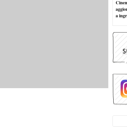
Cinem
aggio
a ingr