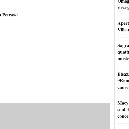
Omagg
rasseg
 Petrassi
Apertu
Villa 
Sagra
quattr
music
Eleaz
“Kami
cuore
Macy 
soul, 
conce