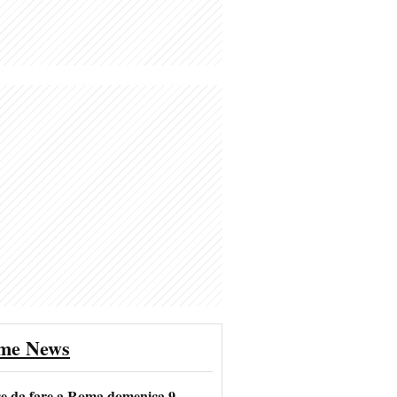
ime News
se da fare a Roma domenica 9