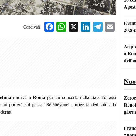
Agost
Event
Facebook
WhatsApp
X
LinkedIn
Telegra
Emai
Condividi:
2026)
Acqua 
a Rom
dell’
Nuo
Lehman
Roma
arriva a
per un concerto nella Sala Petrassi
Zeroc
Renoi
cui porterà sul palco “Sélébéyone”, progetto dedicato alla
giorn
oderna.
Franc
“Baby