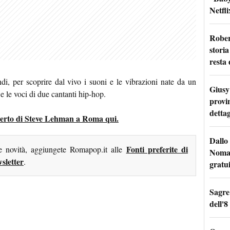
Netfli
Rober
storia
resta 
ndi, per scoprire dal vivo i suoni e le vibrazioni nate da un
Giusy 
 e le voci di due cantanti hip-hop.
provi
dettag
oncerto di Steve Lehman a Roma qui.
Dallo 
Fonti preferite di
me novità, aggiungete Romapop.it alle
Nomad
sletter
.
gratu
Sagre
dell'8