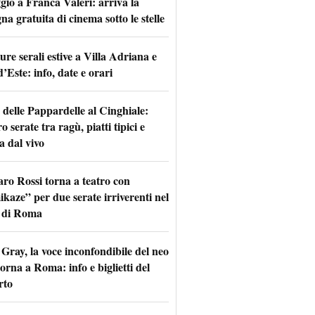
io a Franca Valeri: arriva la
na gratuita di cinema sotto le stelle
re serali estive a Villa Adriana e
d’Este: info, date e orari
 delle Pappardelle al Cinghiale:
o serate tra ragù, piatti tipici e
a dal vivo
aro Rossi torna a teatro con
kaze” per due serate irriverenti nel
 di Roma
Gray, la voce inconfondibile del neo
torna a Roma: info e biglietti del
rto