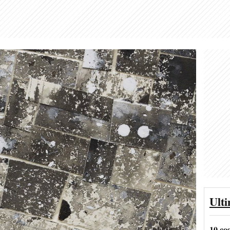
Ult
10 co