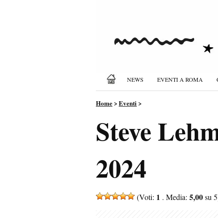
NEWS
EVENTI A ROMA
Home
>
Eventi
>
Steve Lehm
2024
1
5,00
(Voti:
. Media:
su 5