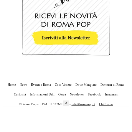
Home
News
Eventi a Roma
Cosa Vedere
Dove Mangiare
Dintorni di Roma
Curiosità
Informazioni Utili
Cerca
Newsletter
Facebook
Instagram
X
© Roma Pop - P.IVA: 11657680010 -
info@romapop.it
Chi Siamo
Lavora con Noi
Privacy Policy
Cookie Policy
Mappa del Sito
Pubblicità
Contatti