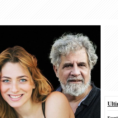
Ult
Event