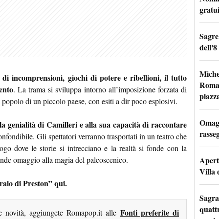
gratu
Sagre
dell'8
Miche
 di incomprensioni, giochi di potere e ribellioni, il tutto
Roma: 
cento
. La trama si sviluppa intorno all’imposizione forzata di
piazz
al popolo di un piccolo paese, con esiti a dir poco esplosivi.
Omagg
a genialità di Camilleri e alla sua capacità di raccontare
rasseg
fondibile. Gli spettatori verranno trasportati in un teatro che
ogo dove le storie si intrecciano e la realtà si fonde con la
Apertu
rende omaggio alla magia del palcoscenico.
Villa 
irraio di Preston” qui
.
Sagra
quattr
Fonti preferite di
me novità, aggiungete Romapop.it alle