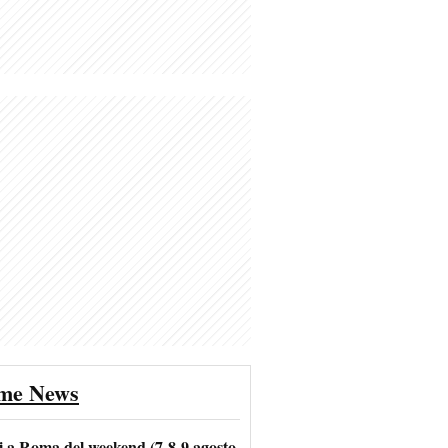
ime News
i a Roma del weekend (7-8-9 agosto