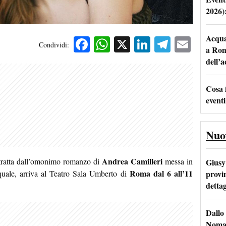
2026)
Acqua 
Facebook
WhatsApp
X
LinkedIn
Telegra
Emai
Condividi:
a Rom
dell’
Cosa 
eventi
Nuo
Andrea Camilleri
e tratta dall’omonimo romanzo di
messa in
Giusy 
Roma
dal 6 all’11
provi
uale, arriva al Teatro Sala Umberto di
dettag
Dallo 
Nomad