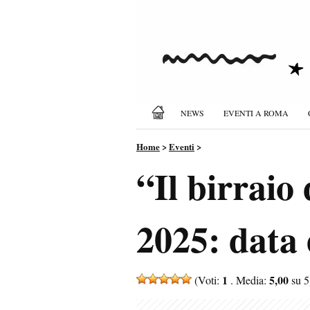
NEWS
EVENTI A ROMA
Home
>
Eventi
>
“Il birraio
2025: data e
1
5,00
(Voti:
. Media:
su 5