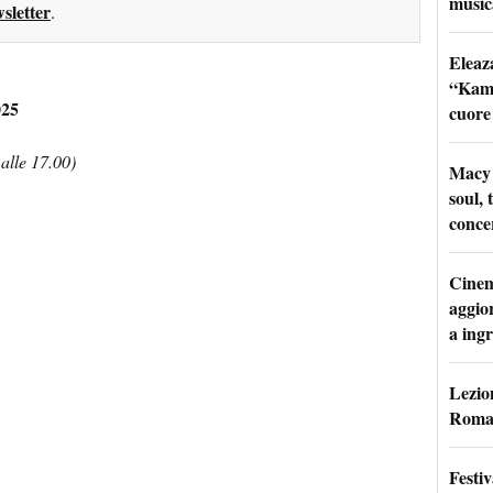
music
sletter
.
Eleaz
“Kami
025
cuore
alle 17.00)
Macy 
soul, 
conce
Cinem
aggio
a ingr
Lezion
Roma:
Festi