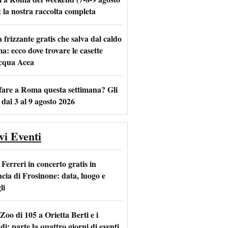
: la nostra raccolta completa
frizzante gratis che salva dal caldo
m
l
a: ecco dove trovare le casette
acqua Acea
fare a Roma questa settimana? Gli
 dal 3 al 9 agosto 2026
vi Eventi
Ferreri in concerto gratis in
ncia di Frosinone: data, luogo e
li
Zoo di 105 a Orietta Berti e i
i: parte la quattro giorni di eventi