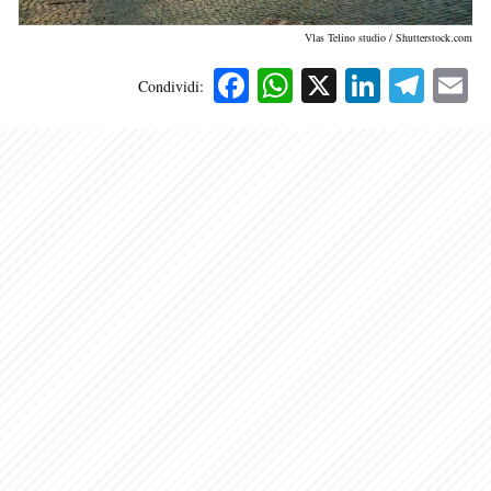
Vlas Telino studio / Shutterstock.com
Facebook
WhatsApp
X
Linked
Tele
E
Condividi: