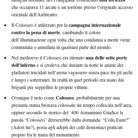
che occupava 11 arcate e un torrione presso l’originale accesso
orientale dell’Anfiteatro.
campagna internazionale
Il Colosseo è utilizzato per la
contro la pena di morte
, cambiando il colore
dell’illuminazione ogni volta che una condanna a morte viene
commutata o annullata in qualsiasi parte del mondo.
una delle sette porte
Nel medioevo il Colosseo era ritenuto
dell’inferno
e si credeva che durante la notte le anime dei
gladiatori trucidati nell’arena vagassero senza pace tra gli archi
e lungo i sotterranei. In realtà in quel periodo era usato dai
briganti per seppellire le proprie vittime.
Colosseo
Ovunque è noto come
, probabilmente per una
presunta statua bronzea colossale un tempo collocata nell’area,
oppure secondo lo storico del ‘400 Armannino Giudice la
parola “Colosseo” deriverebbe dalla domanda: “Colis Eum?”
(Adori lui?), posta agli adepti dei culti demoniaci praticati
proprio fra le mura del monumento.