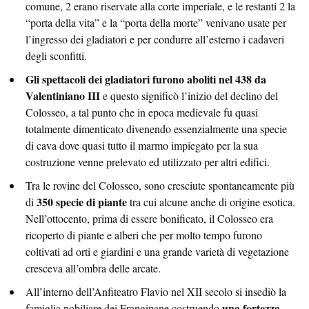
comune, 2 erano riservate alla corte imperiale, e le restanti 2 la
“porta della vita” e la “porta della morte” venivano usate per
l’ingresso dei gladiatori e per condurre all’esterno i cadaveri
degli sconfitti.
Gli spettacoli dei gladiatori furono aboliti nel 438 da
Valentiniano III
e questo significò l’inizio del declino del
Colosseo, a tal punto che in epoca medievale fu quasi
totalmente dimenticato divenendo essenzialmente una specie
di cava dove quasi tutto il marmo impiegato per la sua
costruzione venne prelevato ed utilizzato per altri edifici.
Tra le rovine del Colosseo, sono cresciute spontaneamente più
350 specie di piante
di
tra cui alcune anche di origine esotica.
Nell’ottocento, prima di essere bonificato, il Colosseo era
ricoperto di piante e alberi che per molto tempo furono
coltivati ad orti e giardini e una grande varietà di vegetazione
cresceva all’ombra delle arcate.
All’interno dell’Anfiteatro Flavio nel XII secolo si insediò la
una fortezza
famiglia nobiliare dei Frangipane costruendo