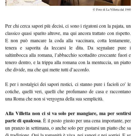
© Foto di La Villetta dal 1940
Per chi cerca sapori più decisi, ci sono i rigatoni con la pajata, un
classico quasi sparito altrove, ma qui ancora trattato con rispetto.
E non può mancare la coda alla vaccinara, cotta lentamente,
tenera e saporita da leccarsi le dita. Da segnalare pure i
saltimbocca alla romana, l’abbacchio scottadito croccante fuori e
tenero dentro, e la trippa alla romana con la mentuccia, un piatto
che divide, ma che qui mette tutti d’accordo.
E per i nostalgici dei sapori rustici, ci stanno pure i facioli co’ le
cotiche, quelli veri, quelli che profumano de casa e raccontano
una Roma che non si vergogna della sua semplicità.
Alla Villetta non ci si va solo per mangiare, ma per sentirsi
parte di qualcosa
. È il posto giusto per una cena importante, per
un pranzo in settimana, o anche solo per gustarsi un piatto che sa
di tradizione. Qui la romanità è viva, nei sapori e nei sorrisi. E se