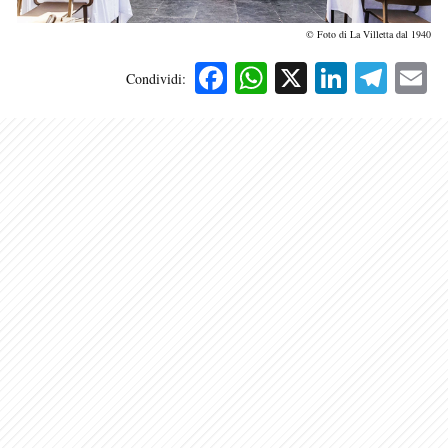
© Foto di La Villetta dal 1940
Facebook
WhatsApp
X
Linked
Tele
E
Condividi: