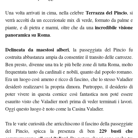
Terrazza del Pincio
Una volta arrivati in cima, nella celebre
, si
verrà accolti da un eccezionale mix di verde, formato da palme e
incredibile visione
piante, e di pietra e marmi, oltre che da una
panoramica su Roma
.
Delineata da maestosi alberi
, la passeggiata del Pincio fu
costruita abbastanza ampia da consentire il transito delle carrozze.
Ben presto, divenne una tra le più belle zone di tutta Roma, molto
frequentata tanto da cardinali e nobili, quanto dal popolo romano.
Era un luogo così ameno e ricco di fascino, che lo stesso Valadier
desiderò realizzarvi la propria dimora. Purtroppo, il desiderio di
poter vivere in questa cornice così fantastica non poté essere
esaurito visto che Valadier morì prima di veder terminati i lavori.
Oggi questo luogo è noto come la Casina Valadier.
Tra le varie curiosità che arricchiscono il fascino della passeggiate
229 busti che
del Pincio, spicca la presenza di ben