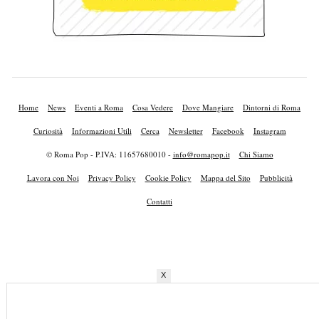
Home
News
Eventi a Roma
Cosa Vedere
Dove Mangiare
Dintorni di Roma
Curiosità
Informazioni Utili
Cerca
Newsletter
Facebook
Instagram
© Roma Pop - P.IVA: 11657680010 -
info@romapop.it
Chi Siamo
Lavora con Noi
Privacy Policy
Cookie Policy
Mappa del Sito
Pubblicità
Contatti
X