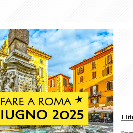
Ult
Event