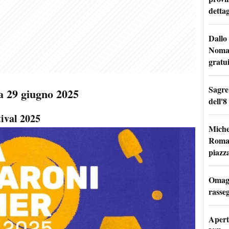
dettag
Dallo 
Nomad
gratu
Sagre
a 29 giugno 2025
dell'8
ival 2025
Miche
Roma: 
piazz
Omagg
rasseg
Apertu