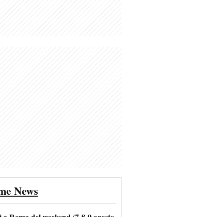
ime News
i a Roma del weekend (7-8-9 agosto