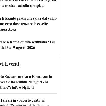
: la nostra raccolta completa
frizzante gratis che salva dal caldo
m
l
a: ecco dove trovare le casette
acqua Acea
fare a Roma questa settimana? Gli
 dal 3 al 9 agosto 2026
vi Eventi
to Saviano arriva a Roma con la
 vera e incredibile di “Quel che
di me”: info e biglietti
Ferreri in concerto gratis in
ncia di Frosinone: data, luogo e