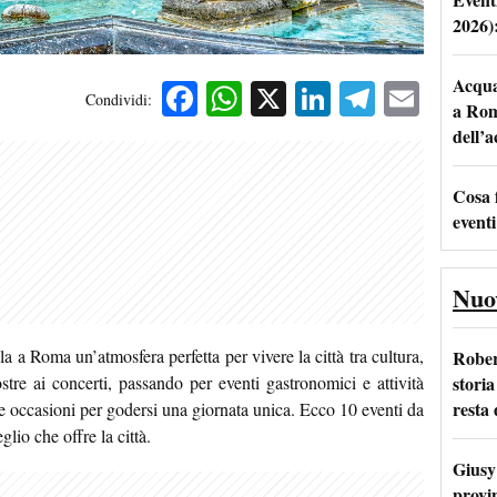
2026)
Acqua 
Facebook
WhatsApp
X
LinkedIn
Telegra
Emai
Condividi:
a Rom
dell’
Cosa 
eventi
Nuo
a a Roma un’atmosfera perfetta per vivere la città tra cultura,
Rober
storia
stre ai concerti, passando per eventi gastronomici e attività
resta 
e
occasioni per godersi una giornata unica. Ecco 10 eventi da
lio che offre la città.
Giusy 
provi