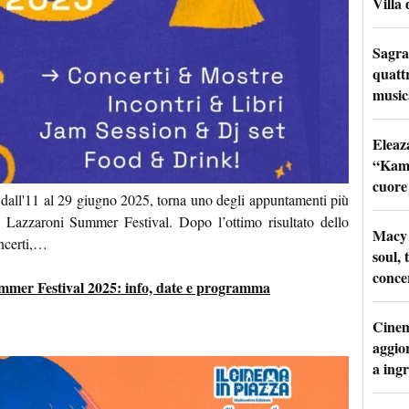
Villa 
Sagra
quattr
music
Eleaz
“Kami
cuore
, dall'11 al 29 giugno 2025, torna uno degli appuntamenti più
lla Lazzaroni Summer Festival. Dopo l’ottimo risultato dello
Macy 
oncerti,…
soul, 
conce
mmer Festival 2025: info, date e programma
Cinem
aggio
a ingr