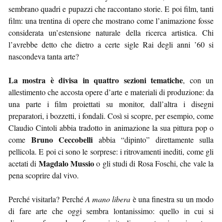
sembrano quadri e pupazzi che raccontano storie. E poi film, tanti
film: una trentina di opere che mostrano come l’animazione fosse
considerata un’estensione naturale della ricerca artistica. Chi
l’avrebbe detto che dietro a certe sigle Rai degli anni ’60 si
nascondeva tanta arte?
La mostra è divisa in quattro sezioni tematiche
, con un
allestimento che accosta opere d’arte e materiali di produzione: da
una parte i film proiettati su monitor, dall’altra i disegni
preparatori, i bozzetti, i fondali. Così si scopre, per esempio, come
Claudio Cintoli abbia tradotto in animazione la sua pittura pop o
Bruno Ceccobelli
come
abbia “dipinto” direttamente sulla
pellicola. E poi ci sono le sorprese: i ritrovamenti inediti, come gli
Magdalo Mussio
acetati di
o gli studi di Rosa Foschi, che vale la
pena scoprire dal vivo.
Perché visitarla? Perché
A mano libera
è una finestra su un modo
di fare arte che oggi sembra lontanissimo: quello in cui si