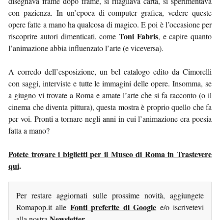
disegnava frame dopo frame, si ritagliava carta, si sperimentava
con pazienza. In un’epoca di computer grafica, vedere queste
opere fatte a mano ha qualcosa di magico. E poi è l’occasione per
Toni Fabris
riscoprire autori dimenticati, come
, e capire quanto
l’animazione abbia influenzato l’arte (e viceversa).
A corredo dell’esposizione, un bel catalogo edito da Cimorelli
con saggi, interviste e tutte le immagini delle opere. Insomma, se
a giugno vi trovate a Roma e amate l’arte che si fa racconto (o il
cinema che diventa pittura), questa mostra è proprio quello che fa
per voi. Pronti a tornare negli anni in cui l’animazione era poesia
fatta a mano?
Potete trovare i biglietti per il Museo di Roma in Trastevere
qui
.
Per restare aggiornati sulle prossime novità, aggiungete
Fonti preferite di Google
Romapop.it alle
e/o iscrivetevi
Newsletter
alla nostra
.