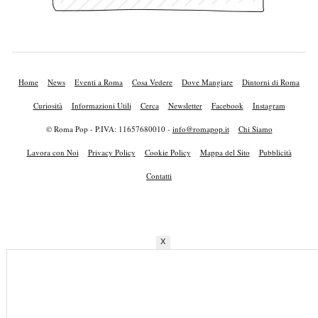
Home
News
Eventi a Roma
Cosa Vedere
Dove Mangiare
Dintorni di Roma
Curiosità
Informazioni Utili
Cerca
Newsletter
Facebook
Instagram
© Roma Pop - P.IVA: 11657680010 -
info@romapop.it
Chi Siamo
Lavora con Noi
Privacy Policy
Cookie Policy
Mappa del Sito
Pubblicità
Contatti
X