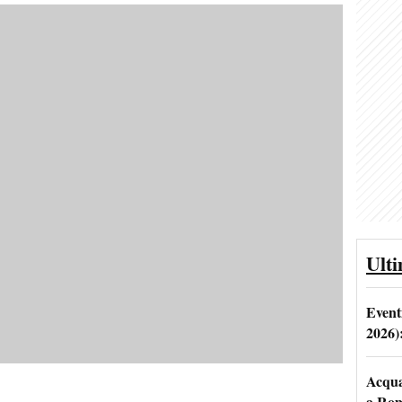
Ult
Event
2026)
Acqua 
a Rom