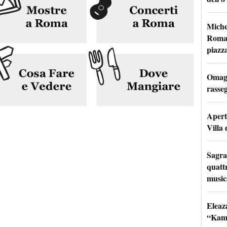
Miche
Roma: 
piazz
Omagg
rasseg
Apertu
Villa 
Sagra
quattr
music
Eleaz
“Kami