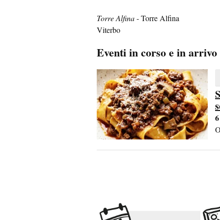
Torre Alfina
- Torre Alfina
Viterbo
Eventi in corso e in arrivo
S
s
6
O