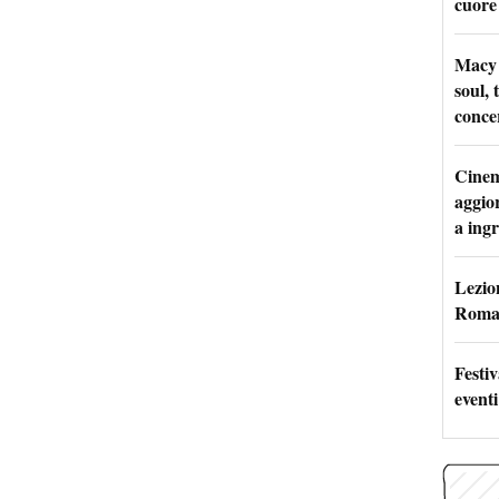
cuore
Macy 
soul, 
conce
Cinem
aggio
a ingr
Lezion
Roma:
Festi
eventi