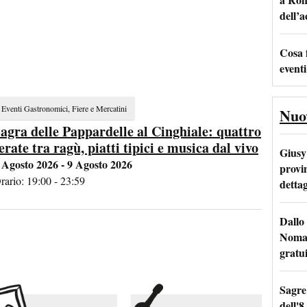
dell’
Cosa 
eventi
Eventi Gastronomici, Fiere e Mercatini
Nuo
agra delle Pappardelle al Cinghiale: quattro
erate tra ragù, piatti tipici e musica dal vivo
Giusy 
 Agosto 2026 - 9 Agosto 2026
provi
rario: 19:00 - 23:59
dettag
Dallo 
Nomad
gratu
Sagre
dell'8