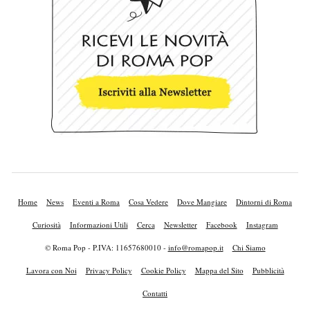
Home
News
Eventi a Roma
Cosa Vedere
Dove Mangiare
Dintorni di Roma
Curiosità
Informazioni Utili
Cerca
Newsletter
Facebook
Instagram
© Roma Pop - P.IVA: 11657680010 -
info@romapop.it
Chi Siamo
Lavora con Noi
Privacy Policy
Cookie Policy
Mappa del Sito
Pubblicità
Contatti