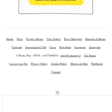
Home
News
Eventi a Roma
Cosa Vedere
Dove Mangiare
Dintorni di Roma
Curiosità
Informazioni Utili
Cerca
Newsletter
Facebook
Instagram
© Roma Pop - P.IVA: 11657680010 -
info@romapop.it
Chi Siamo
Lavora con Noi
Privacy Policy
Cookie Policy
Mappa del Sito
Pubblicità
Contatti
X