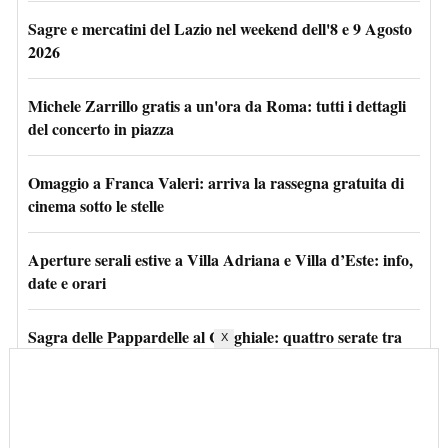
Sagre e mercatini del Lazio nel weekend dell'8 e 9 Agosto
2026
Michele Zarrillo gratis a un'ora da Roma: tutti i dettagli
del concerto in piazza
Omaggio a Franca Valeri: arriva la rassegna gratuita di
cinema sotto le stelle
Aperture serali estive a Villa Adriana e Villa d’Este: info,
date e orari
Sagra delle Pappardelle al Cinghiale: quattro serate tra
X
ragù, piatti tipici e musica dal vivo
Eleazaro Rossi torna a teatro con “Kamikaze” per due
serate irriverenti nel cuore di Roma