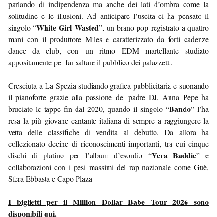
parlando di indipendenza ma anche dei lati d’ombra come la
solitudine e le illusioni. Ad anticipare l’uscita ci ha pensato il
White Girl Wasted
singolo “
”, un brano pop registrato a quattro
mani con il produttore Miles e caratterizzato da forti cadenze
dance da club, con un ritmo EDM martellante studiato
appositamente per far saltare il pubblico dei palazzetti.
Cresciuta a La Spezia studiando grafica pubblicitaria e suonando
il pianoforte grazie alla passione del padre DJ, Anna Pepe ha
Bando
bruciato le tappe fin dal 2020, quando il singolo “
” l’ha
resa la più giovane cantante italiana di sempre a raggiungere la
vetta delle classifiche di vendita al debutto. Da allora ha
collezionato decine di riconoscimenti importanti, tra cui cinque
Vera Baddie
dischi di platino per l’album d’esordio “
” e
collaborazioni con i pesi massimi del rap nazionale come Guè,
Sfera Ebbasta e Capo Plaza.
I biglietti per il Million Dollar Babe Tour 2026 sono
disponibili qui
.