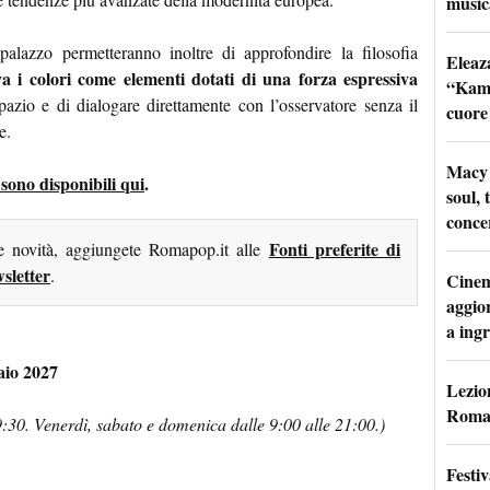
music
 palazzo permetteranno inoltre di approfondire la filosofia
Eleaz
a i colori come elementi dotati di una forza espressiva
“Kami
pazio e di dialogare direttamente con l’osservatore senza il
cuore
e.
Macy 
sono disponibili qui
.
soul, 
conce
Fonti preferite di
me novità, aggiungete Romapop.it alle
sletter
.
Cinem
aggio
a ingr
aio 2027
Lezion
Roma:
19:30. Venerdì, sabato e domenica dalle 9:00 alle 21:00.)
Festi