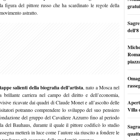
 figura del pittore russo che ha scardinato le regole della
gratu
 movimento astratto.
Sagre
dell'8
Miche
Roma: 
piazz
Omagg
rasseg
tappe salienti della biografia dell’artista
, nato a Mosca nel
 brillante carriera nel campo del diritto e dell’economia,
Apertu
visive ricavate dai quadri di Claude Monet e all’ascolto delle
Villa 
sitatori potranno comprendere lo sviluppo del suo pensiero
a fondazione del gruppo del Cavaliere Azzurro fino al periodo
a del Bauhaus, durante il quale il pittore codificò lo studio
Sagra
assegna metterà in luce come l’autore sia riuscito a fondere le
quattr
le tendenze più avanzate della modernità europea.