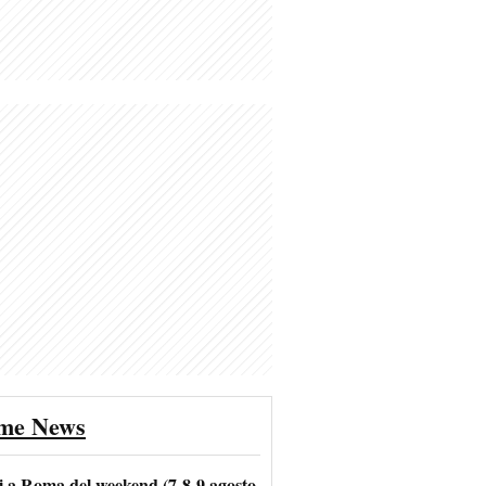
ime News
i a Roma del weekend (7-8-9 agosto