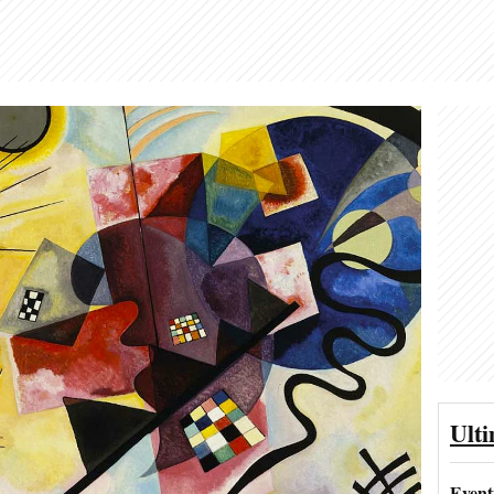
Ult
Event