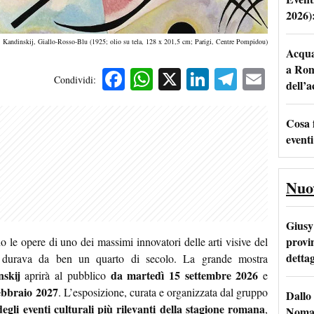
2026)
j Kandinskij, Giallo-Rosso-Blu (1925; olio su tela, 128 x 201,5 cm; Parigi, Centre Pompidou)
Acqua 
a Rom
Facebook
WhatsApp
X
LinkedIn
Telegra
Emai
Condividi:
dell’
Cosa 
eventi
Nuo
Giusy 
provi
 le opere di uno dei massimi innovatori delle arti visive del
dettag
durava da ben un quarto di secolo. La grande mostra
nskij
da martedì 15 settembre 2026
aprirà al pubblico
e
ebbraio 2027
. L’esposizione, curata e organizzata dal gruppo
Dallo 
egli eventi culturali più rilevanti della stagione romana
,
Nomad