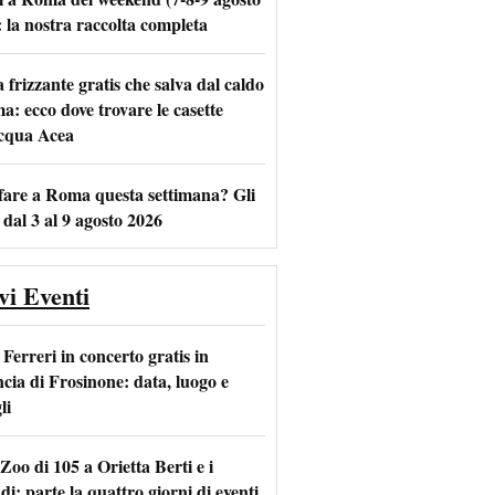
: la nostra raccolta completa
frizzante gratis che salva dal caldo
a: ecco dove trovare le casette
m
l
acqua Acea
fare a Roma questa settimana? Gli
 dal 3 al 9 agosto 2026
vi Eventi
Ferreri in concerto gratis in
ncia di Frosinone: data, luogo e
li
Zoo di 105 a Orietta Berti e i
i: parte la quattro giorni di eventi