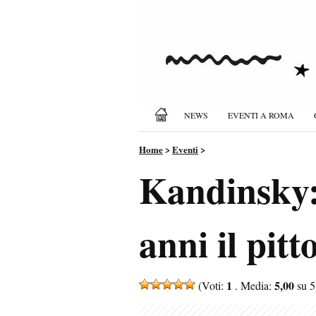
NEWS
EVENTI A ROMA
Home
>
Eventi
>
Kandinsky:
anni il pit
1
5,00
(Voti:
. Media:
su 5