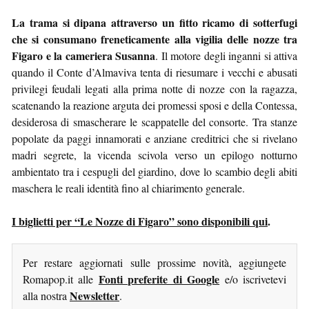
La trama si dipana attraverso un fitto ricamo di sotterfugi
che si consumano freneticamente alla vigilia delle nozze tra
Figaro e la cameriera Susanna
. Il motore degli inganni si attiva
quando il Conte d’Almaviva tenta di riesumare i vecchi e abusati
privilegi feudali legati alla prima notte di nozze con la ragazza,
scatenando la reazione arguta dei promessi sposi e della Contessa,
desiderosa di smascherare le scappatelle del consorte. Tra stanze
popolate da paggi innamorati e anziane creditrici che si rivelano
madri segrete, la vicenda scivola verso un epilogo notturno
ambientato tra i cespugli del giardino, dove lo scambio degli abiti
maschera le reali identità fino al chiarimento generale.
I biglietti per “Le Nozze di Figaro” sono disponibili qui
.
Per restare aggiornati sulle prossime novità, aggiungete
Fonti preferite di Google
Romapop.it alle
e/o iscrivetevi
Newsletter
alla nostra
.