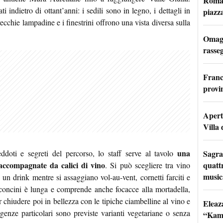
Roma: 
i indietro di ottant’anni: i sedili sono in legno, i dettagli in
piazz
vecchie lampadine e i finestrini offrono una vista diversa sulla
Omagg
rasseg
Franc
provi
Apertu
Villa 
una
Sagra
ddoti e segreti del percorso, lo staff serve al tavolo
quattr
i accompagnate da calici di vino
. Si può scegliere tra vino
music
un drink mentre si assaggiano vol-au-vent, cornetti farciti e
cconcini è lunga e comprende anche focacce alla mortadella,
er chiudere poi in bellezza con le tipiche ciambelline al vino e
Eleaz
igenze particolari sono previste varianti vegetariane o senza
“Kami