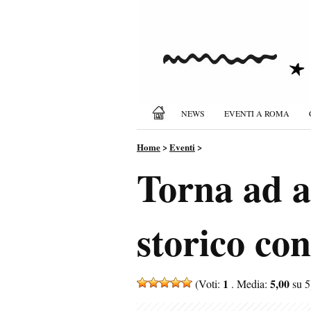
NEWS
EVENTI A ROMA
Home
>
Eventi
>
Torna ad a
storico con
1
5,00
(Voti:
. Media:
su 5