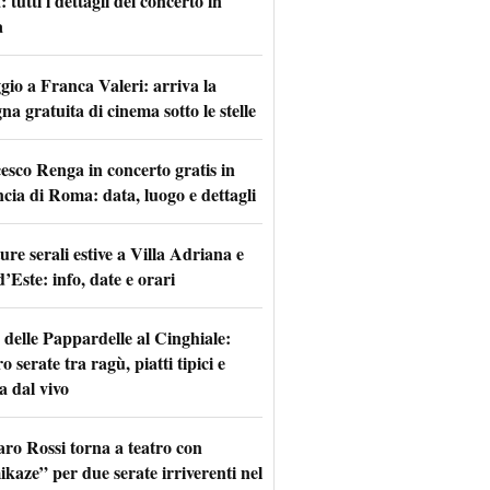
tutti i dettagli del concerto in
a
io a Franca Valeri: arriva la
na gratuita di cinema sotto le stelle
esco Renga in concerto gratis in
ncia di Roma: data, luogo e dettagli
re serali estive a Villa Adriana e
d’Este: info, date e orari
 delle Pappardelle al Cinghiale:
o serate tra ragù, piatti tipici e
a dal vivo
aro Rossi torna a teatro con
kaze” per due serate irriverenti nel