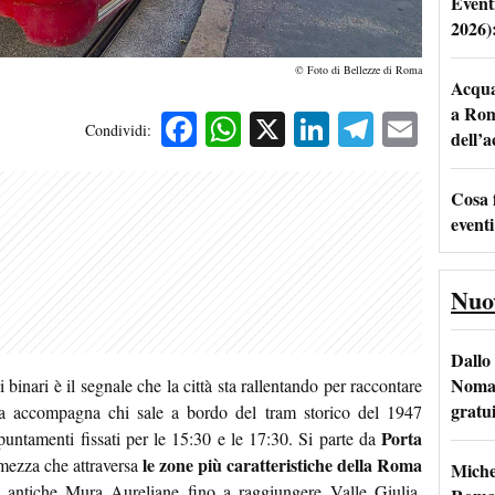
Event
2026)
© Foto di Bellezze di Roma
Acqua 
a Rom
Facebook
WhatsApp
X
LinkedIn
Telegra
Emai
Condividi:
dell’
Cosa 
eventi
Nuo
Dallo 
Nomad
 binari è il segnale che la città sta rallentando per raccontare
gratu
ica accompagna chi sale a bordo del tram storico del 1947
Porta
untamenti fissati per le 15:30 e le 17:30. Si parte da
le zone più caratteristiche della Roma
 mezza che attraversa
Miche
e antiche Mura Aureliane fino a raggiungere Valle Giulia.