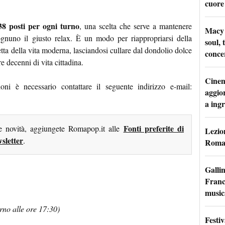
cuore
 38 posti per ogni turno
, una scelta che serve a mantenere
Macy 
ognuno il giusto relax. È un modo per riappropriarsi della
soul, 
etta della vita moderna, lasciandosi cullare dal dondolio dolce
conce
e decenni di vita cittadina.
Cinem
ioni è necessario contattare il seguente indirizzo e-mail:
aggio
a ingr
Fonti preferite di
me novità, aggiungete Romapop.it alle
Lezion
sletter
.
Roma:
Galli
France
music
rno alle ore 17:30)
Festi