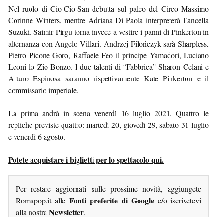
Nel ruolo di Cio-Cio-San debutta sul palco del Circo Massimo
Corinne Winters, mentre Adriana Di Paola interpreterà l’ancella
Suzuki. Saimir Pirgu torna invece a vestire i panni di Pinkerton in
alternanza con Angelo Villari. Andrzej Filończyk sarà Sharpless,
Pietro Picone Goro, Raffaele Feo il principe Yamadori, Luciano
Leoni lo Zio Bonzo. I due talenti di “Fabbrica” Sharon Celani e
Arturo Espinosa saranno rispettivamente Kate Pinkerton e il
commissario imperiale.
La prima andrà in scena venerdì 16 luglio 2021. Quattro le
repliche previste quattro: martedì 20, giovedì 29, sabato 31 luglio
e venerdì 6 agosto.
Potete acquistare i biglietti per lo spettacolo qui.
Per restare aggiornati sulle prossime novità, aggiungete
Fonti preferite di Google
Romapop.it alle
e/o iscrivetevi
Newsletter
alla nostra
.