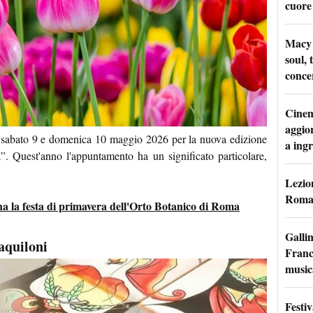
cuore
Macy 
soul, 
conce
Cinem
aggio
 sabato 9 e domenica 10 maggio 2026 per la nuova edizione
a ingr
”. Quest'anno l'appuntamento ha un significato particolare,
Lezion
Roma:
na la festa di primavera dell'Orto Botanico di Roma
Galli
 aquiloni
France
music
Festi