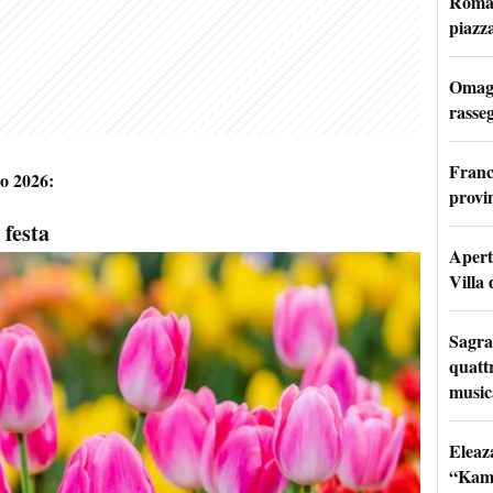
Roma: 
piazz
Omagg
rasseg
Franc
o 2026:
provi
 festa
Apertu
Villa 
Sagra
quattr
music
Eleaz
“Kami