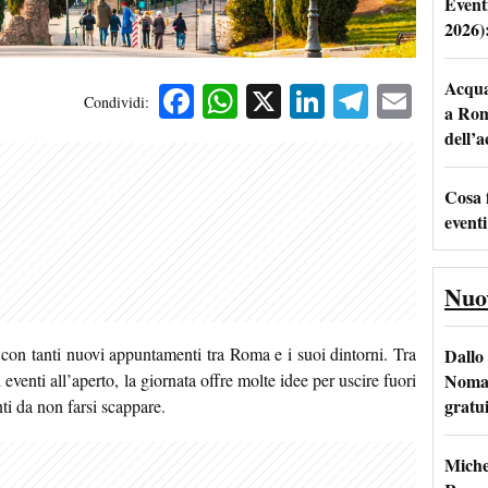
Event
2026)
Acqua 
Facebook
WhatsApp
X
LinkedIn
Telegra
Emai
Condividi:
a Rom
dell’
Cosa 
eventi
Nuo
on tanti nuovi appuntamenti tra Roma e i suoi dintorni. Tra
Dallo 
Nomad
 eventi all’aperto, la giornata offre molte idee per uscire
fuori
gratu
ti da non farsi scappare.
Miche