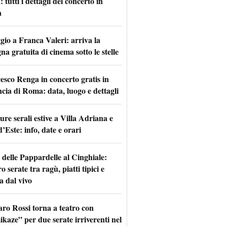
tutti i dettagli del concerto in
a
io a Franca Valeri: arriva la
na gratuita di cinema sotto le stelle
esco Renga in concerto gratis in
ncia di Roma: data, luogo e dettagli
re serali estive a Villa Adriana e
d’Este: info, date e orari
 delle Pappardelle al Cinghiale:
o serate tra ragù, piatti tipici e
a dal vivo
aro Rossi torna a teatro con
kaze” per due serate irriverenti nel