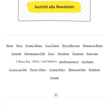
Home
News
Eventi a Roma
Cosa Vedere
Dove Mangiare
Dintorni di Roma
Curiosità
Informazioni Utili
Cerca
Newsletter
Facebook
Instagram
© Roma Pop - P.IVA: 11657680010 -
info@romapop.it
Chi Siamo
Lavora con Noi
Privacy Policy
Cookie Policy
Mappa del Sito
Pubblicità
Contatti
X