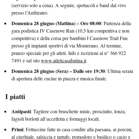
(servizio solo a cena). A seguire, spettacoli e band dal vivo
presso l’Anfiteatro.
Domenica 28 giugno (Mattina) – Ore 08:00
: Partenza della
gara podistica IV Casenove Run (10,5 km competitiva e non
competitiva) e della corsa per bambini I Casenove Trail Fun
presso gli impianti sportivi di via Monterano. Al termine,
pranzo speciale per gli atleti. Info e iscrizioni al n° 366 922
7491 e sul sito
www.atleticasabatina.it
Domenica 28 giugno (Sera) – Dalle ore 19:30
: Ultima serata
di apertura delle cucine in piazza e musica finale.
I piatti
Antipasti
: Tagliere con bruschette miste, prosciutto, lonza,
fagioli borlotti all’uccelletta e formaggi locali.
Primi
: Fettuccine fatte in casa condite alla paesana, ai porcini,
al cinghiale, salsiccia e tartufo, pomodoro e basilico o cacio e