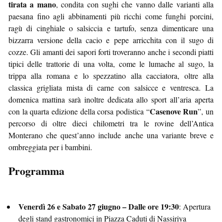
tirata a mano
, condita con sughi che vanno dalle varianti alla
paesana fino agli abbinamenti più ricchi come funghi porcini,
ragù di cinghiale o salsiccia e tartufo, senza dimenticare una
bizzarra versione della cacio e pepe arricchita con il sugo di
cozze. Gli amanti dei sapori forti troveranno anche i secondi piatti
tipici delle trattorie di una volta, come le lumache al sugo, la
trippa alla romana e lo spezzatino alla cacciatora, oltre alla
classica grigliata mista di carne con salsicce e ventresca. La
domenica mattina sarà inoltre dedicata allo sport all’aria aperta
Casenove Run
con la quarta edizione della corsa podistica “
”, un
percorso di oltre dieci chilometri tra le rovine dell’Antica
Monterano che quest’anno include anche una variante breve e
ombreggiata per i bambini.
Programma
Venerdì 26 e Sabato 27 giugno – Dalle ore 19:30
: Apertura
degli stand gastronomici in Piazza Caduti di Nassiriya