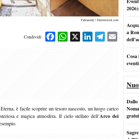
Event
2026)
Fabianodp / Shutterstock.com
Acqua 
a Rom
Facebook
WhatsApp
X
LinkedIn
Telegra
Emai
Condividi:
dell’
Cosa 
eventi
Nuo
Dallo 
Nomad
 Eterna, è facile scoprire un tesoro nascosto, un luogo carico
gratu
Arco dei
teriosa e magica atmosfera. Il cielo stellato dell’
 esempio
.
Sagre