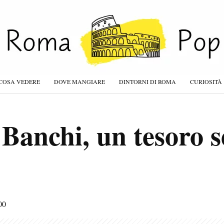
COSA VEDERE
DOVE MANGIARE
DINTORNI DI ROMA
CURIOSITÀ
 Banchi, un tesoro s
00