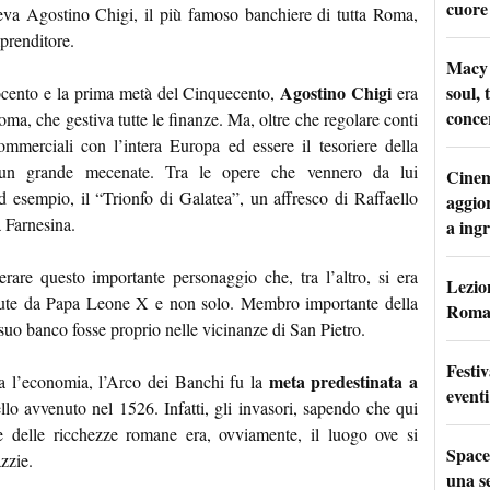
cuore
iveva Agostino Chigi, il più famoso banchiere di tutta Roma,
prenditore.
Macy 
soul, 
Agostino Chigi
ocento e la prima metà del Cinquecento,
era
conce
oma, che gestiva tutte le finanze. Ma, oltre che regolare conti
commerciali con l’intera Europa ed essere il tesoriere della
 un grande mecenate. Tra le opere che vennero da lui
Cinem
d esempio, il “Trionfo di Galatea”, un affresco di Raffaello
aggio
a Farnesina.
a ingr
are questo importante personaggio che, tra l’altro, si era
Lezion
enute da Papa Leone X e non solo. Membro importante della
Roma:
suo banco fosse proprio nelle vicinanze di San Pietro.
Festi
meta predestinata a
a l’economia, l’Arco dei Banchi fu la
eventi
lo avvenuto nel 1526. Infatti, gli invasori, sapendo che qui
e delle ricchezze romane era, ovviamente, il luogo ove si
Space
zzie.
una se