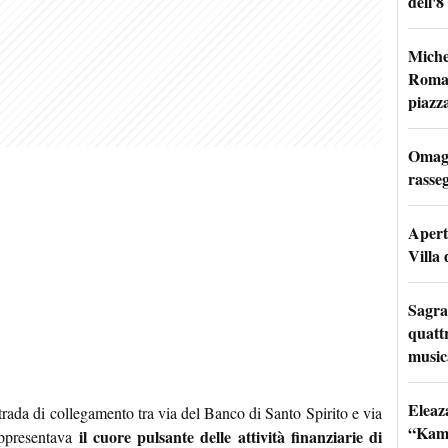
dell'8
Miche
Roma: 
piazz
Omagg
rasseg
Apertu
Villa 
Sagra
quattr
music
Eleaz
rada di collegamento tra via del Banco di Santo Spirito e via
“Kami
il cuore pulsante delle attività finanziarie di
appresentava