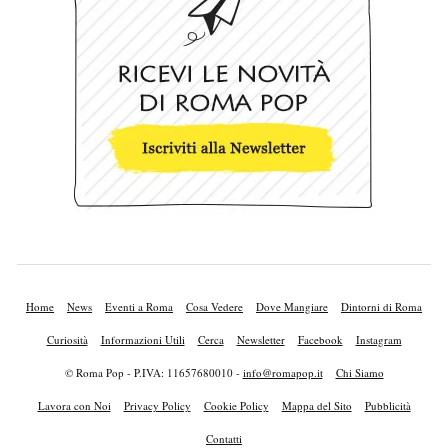
Home
News
Eventi a Roma
Cosa Vedere
Dove Mangiare
Dintorni di Roma
Curiosità
Informazioni Utili
Cerca
Newsletter
Facebook
Instagram
© Roma Pop - P.IVA: 11657680010 -
info@romapop.it
Chi Siamo
Lavora con Noi
Privacy Policy
Cookie Policy
Mappa del Sito
Pubblicità
Contatti