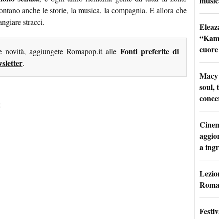
music
ontano anche le storie, la musica, la compagnia. E allora che
angiare stracci.
Eleaz
“Kami
cuore
Fonti preferite di
me novità, aggiungete Romapop.it alle
sletter
.
Macy 
soul, 
conce
5
Cinem
aggio
a ingr
Lezion
Roma:
Festi