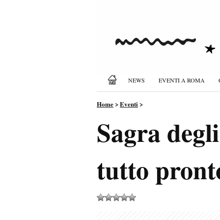
NEWS
EVENTI A ROMA
Home
>
Eventi
>
Sagra degli
tutto pront