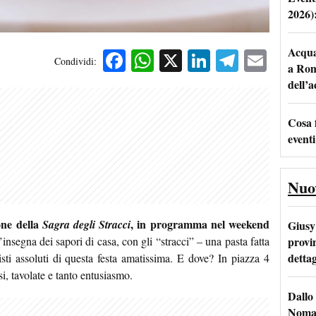
2026)
Acqua 
Facebook
WhatsApp
X
LinkedIn
Telegra
Emai
Condividi:
a Rom
dell’
Cosa 
eventi
Nuo
one della
, in programma nel weekend
Sagra degli Stracci
Giusy 
provi
’insegna dei sapori di casa, con gli “stracci” – una pasta fatta
dettag
ti assoluti di questa festa amatissima. E dove? In piazza 4
i, tavolate e tanto entusiasmo.
Dallo 
Nomad