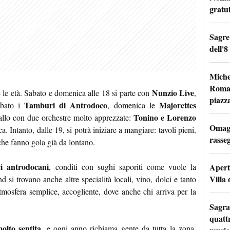
gratu
Sagre
dell'8
Miche
Roma: 
Nunzio Live
e le età. Sabato e domenica alle 18 si parte con
,
piazz
Tamburi di Antrodoco
Majorettes
sabato i
, domenica le
Tonino e Lorenzo
 ballo con due orchestre molto apprezzate:
Omagg
. Intanto, dalle 19, si potrà iniziare a mangiare: tavoli pieni,
rasseg
che fanno gola già da lontano.
ci antrodocani
Apertu
, conditi con sughi saporiti come vuole la
Villa 
nd si trovano anche altre specialità locali, vino, dolci e tanto
atmosfera semplice, accogliente, dove anche chi arriva per la
Sagra
quattr
olto sentita
, e ogni anno richiama gente da tutta la zona.