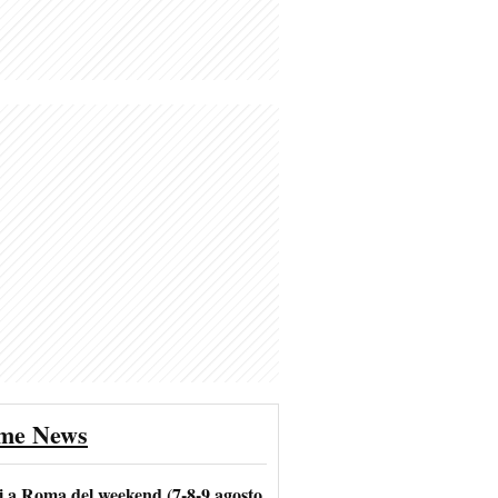
ime News
i a Roma del weekend (7-8-9 agosto