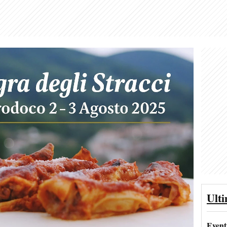
Ult
Event