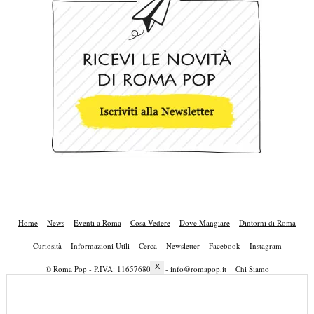
Home
News
Eventi a Roma
Cosa Vedere
Dove Mangiare
Dintorni di Roma
Curiosità
Informazioni Utili
Cerca
Newsletter
Facebook
Instagram
X
© Roma Pop - P.IVA: 11657680010 -
info@romapop.it
Chi Siamo
Lavora con Noi
Privacy Policy
Cookie Policy
Mappa del Sito
Pubblicità