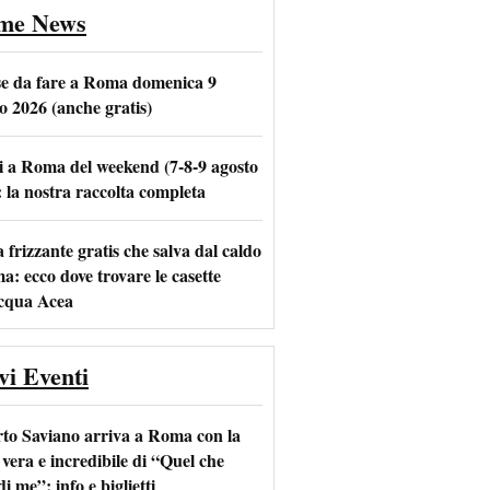
ime News
se da fare a Roma domenica 9
o 2026 (anche gratis)
i a Roma del weekend (7-8-9 agosto
m
l
: la nostra raccolta completa
frizzante gratis che salva dal caldo
a: ecco dove trovare le casette
acqua Acea
vi Eventi
to Saviano arriva a Roma con la
 vera e incredibile di “Quel che
di me”: info e biglietti