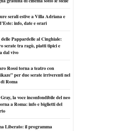
na gratuita di cinema sotto le stelle
re serali estive a Villa Adriana e
d’Este: info, date e orari
 delle Pappardelle al Cinghiale:
o serate tra ragù, piatti tipici e
a dal vivo
aro Rossi torna a teatro con
kaze” per due serate irriverenti nel
 di Roma
Gray, la voce inconfondibile del neo
torna a Roma: info e biglietti del
rto
a Liberato: il programma