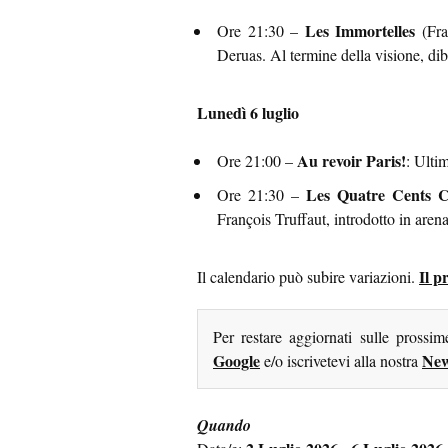
Les Immortelles
Ore 21:30 –
(Fra
Deruas. Al termine della visione, diba
Lunedì 6 luglio
Au revoir Paris!
Ore 21:00 –
: Ulti
Les Quatre Cents 
Ore 21:30 –
François Truffaut, introdotto in aren
Il p
Il calendario può subire variazioni.
Per restare aggiornati sulle prossi
Google
New
e/o iscrivetevi alla nostra
Quando