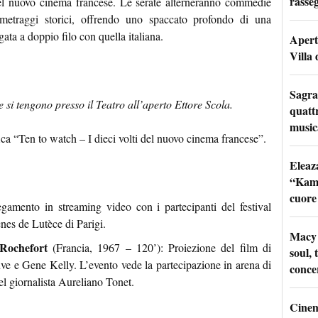
rasseg
 del nuovo cinema francese. Le serate alterneranno commedie
ometraggi storici, offrendo uno spaccato profondo di una
ata a doppio filo con quella italiana.
Apertu
Villa 
Sagra
 e si tengono presso il Teatro all’aperto Ettore Scola.
quattr
music
fica “Ten to watch – I dieci volti del nuovo cinema francese”.
Eleaz
“Kami
cuore
egamento in streaming video con i partecipanti del festival
nes de Lutèce di Parigi.
Macy 
Rochefort
(Francia, 1967 – 120’): Proiezione del film di
soul, 
 e Gene Kelly. L’evento vede la partecipazione in arena di
conce
l giornalista Aureliano Tonet.
Cinem