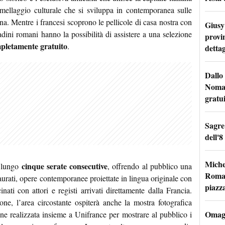
mellaggio culturale che si sviluppa in contemporanea sulle
a. Mentre i francesi scoprono le pellicole di casa nostra con
Giusy 
tadini romani hanno la possibilità di assistere a una selezione
provi
pletamente gratuito
.
dettag
Dallo 
Nomad
gratu
Sagre
dell'8
Miche
cinque serate consecutive
a lungo
, offrendo al pubblico una
Roma: 
urati, opere contemporanee proiettate in lingua originale con
piazz
cinati con attori e registi arrivati direttamente dalla Francia.
ione, l’area circostante ospiterà anche la mostra fotografica
Omagg
one realizzata insieme a Unifrance per mostrare al pubblico i