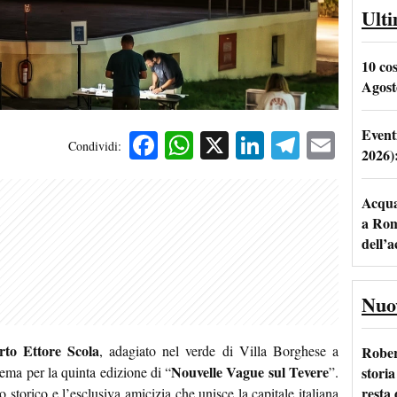
Ult
10 co
Agost
Event
Facebook
WhatsApp
X
LinkedIn
Telegra
Emai
Condividi:
2026)
Acqua 
a Rom
dell’
Nuo
rto Ettore Scola
, adagiato nel verde di Villa Borghese a
Rober
Nouvelle Vague sul Tevere
storia
ema per la quinta edizione di “
”.
resta 
 storico e l’esclusiva amicizia che unisce la capitale italiana