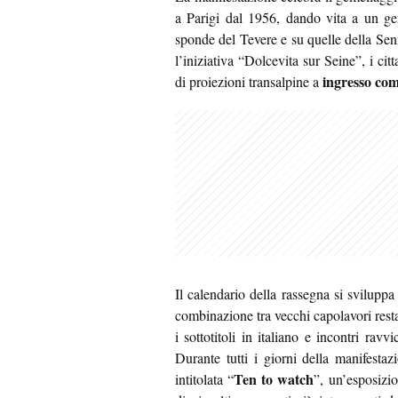
a Parigi dal 1956, dando vita a un ge
sponde del Tevere e su quelle della Senn
l’iniziativa “Dolcevita sur Seine”, i cit
ingresso com
di proiezioni transalpine a
Il calendario della rassegna si svilupp
combinazione tra vecchi capolavori resta
i sottotitoli in italiano e incontri ravvi
Durante tutti i giorni della manifestaz
Ten to watch
intitolata “
”, un’esposizi