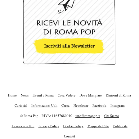
Home
News
Eventi a Roma
Cosa Vedere
Dove Mangiare
Dintorni di Roma
Curiosità
Informazioni Utili
Cerca
Newsletter
Facebook
Instagram
© Roma Pop - P.IVA: 11657680010 -
info@romapop.it
Chi Siamo
Lavora con Noi
Privacy Policy
Cookie Policy
Mappa del Sito
Pubblicità
Contatti