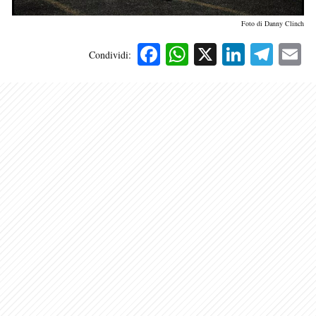
Foto di Danny Clinch
Facebook
WhatsApp
X
Linked
Tele
E
Condividi: