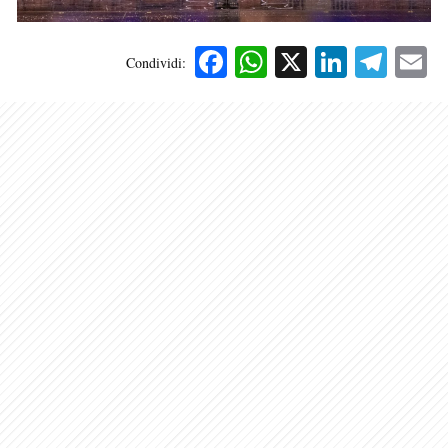
Facebook
WhatsApp
X
Linked
Tele
E
Condividi: