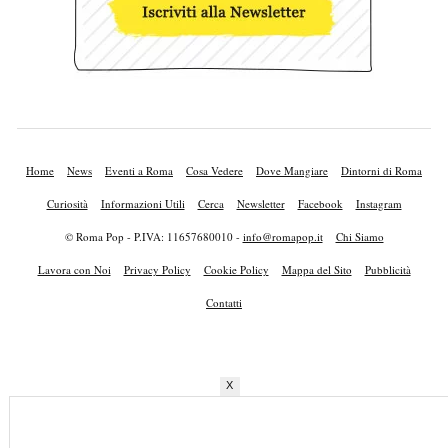
Home
News
Eventi a Roma
Cosa Vedere
Dove Mangiare
Dintorni di Roma
Curiosità
Informazioni Utili
Cerca
Newsletter
Facebook
Instagram
© Roma Pop - P.IVA: 11657680010 -
info@romapop.it
Chi Siamo
Lavora con Noi
Privacy Policy
Cookie Policy
Mappa del Sito
Pubblicità
Contatti
X