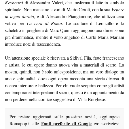
Keyboard
di Alessandro Valeri, che trasforma il latte in simbolo
spirituale. Non mancano lavori di Mario Ceroli, con la sua
Venere
in legno dorato
, e di Alessandro Piangiamore, che utilizza cera
votiva per
La cera di Roma
. Le sculture di Leoncillo e lo
scheletro in preghiera di Marc Quinn aggiungono una dimensione
più drammatica, mentre il volto angelico di Carlo Maria Mariani
introduce note di trascendenza.
Un’attenzione speciale è riservata a Sidival Fila, frate francescano
e artista, le cui opere danno nuova vita a materiali di scarto. La
mostra, quindi, non è solo un’esposizione, ma un vero dialogo tra
arte e spiritualità, dove ogni opera racconta una storia diversa di
ricerca interiore e bellezza. Per chi vuole scoprire come gli artisti
contemporanei interpretano il sacro, questo è un appuntamento da
non perdere, nella cornice suggestiva di Villa Borghese.
Per restare aggiornati sulle prossime novità, aggiungete
Fonti preferite di Google
Romapop.it alle
e/o iscrivetevi