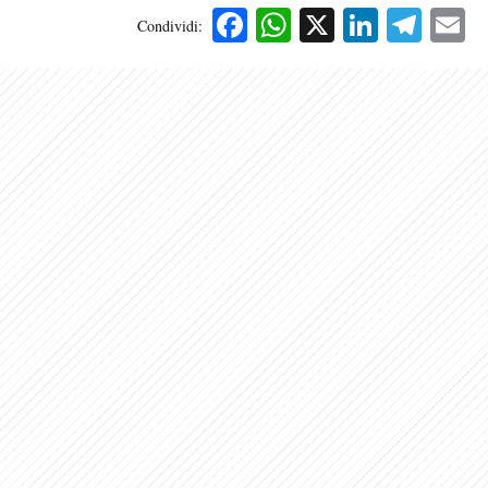
Facebook
WhatsApp
X
Linked
Tele
E
Condividi: