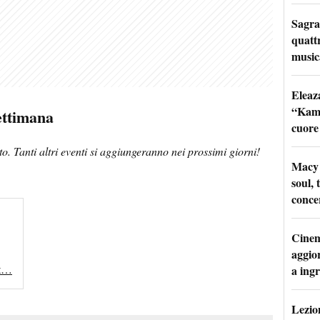
Sagra
quattr
music
Eleaz
“Kami
ettimana
cuore
o. Tanti altri eventi si aggiungeranno nei prossimi giorni!
Macy 
soul, 
conce
Cinem
aggio
rt…
a ingr
Lezion