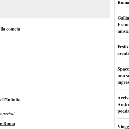
Roma:
Galli
France
lla cometa
music
Festi
eventi
Space
una se
ingres
Arriv
ll’Infinito
André
poesi
mperiali
i e Roma
Viaggi