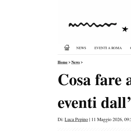
NEWS
EVENTI A ROMA
Home
>
News
>
Cosa fare 
eventi dal
Di:
Luca Pepino
|
11 Maggio 2026, 09: