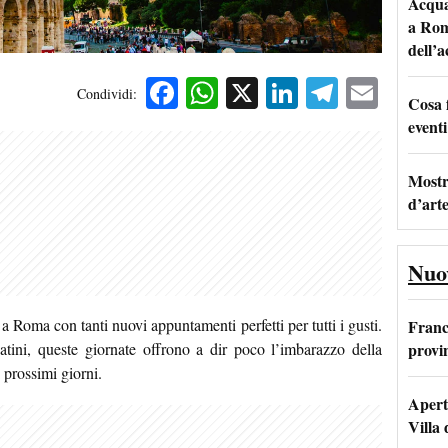
Acqua 
a Rom
dell’
Facebook
WhatsApp
X
LinkedIn
Telegra
Emai
Condividi:
Cosa 
eventi
Mostr
d’art
Nuo
a Roma con tanti nuovi appuntamenti perfetti per tutti i gusti.
Franc
provi
catini, queste giornate offrono a dir poco
l’imbarazzo della
 prossimi giorni.
Apertu
Villa 