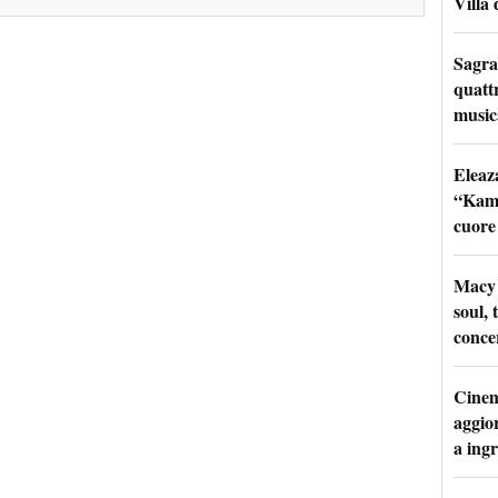
Villa 
Sagra
quattr
music
Eleaz
“Kami
cuore
Macy 
soul, 
conce
Cinem
aggio
a ingr