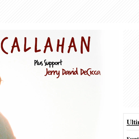
Ult
Event