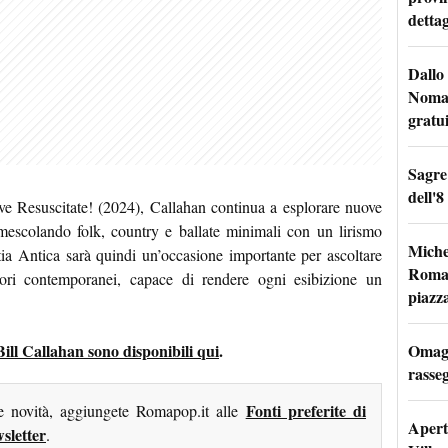
dettag
Dallo 
Nomad
gratu
Sagre
dell'8
 Resuscitate! (2024), Callahan continua a esplorare nuove
mescolando folk, country e ballate minimali con un lirismo
Miche
stia Antica sarà quindi un’occasione importante per ascoltare
Roma: 
tori contemporanei, capace di rendere ogni esibizione un
piazz
Omagg
 Bill Callahan sono disponibili qui
.
rasseg
Fonti preferite di
me novità, aggiungete Romapop.it alle
Apertu
sletter
.