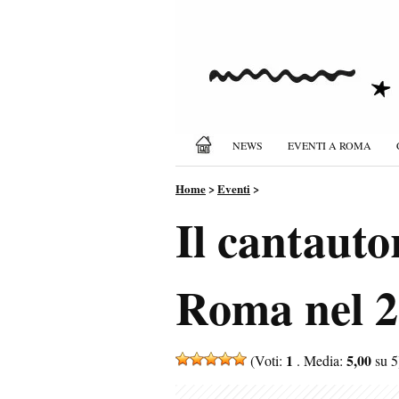
NEWS
EVENTI A ROMA
Home
>
Eventi
>
Il cantauto
Roma nel 20
1
5,00
(Voti:
. Media:
su 5