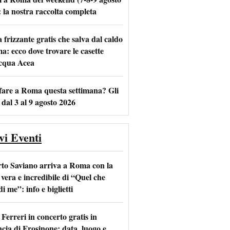
: la nostra raccolta completa
frizzante gratis che salva dal caldo
m
l
a: ecco dove trovare le casette
acqua Acea
fare a Roma questa settimana? Gli
 dal 3 al 9 agosto 2026
vi Eventi
to Saviano arriva a Roma con la
 vera e incredibile di “Quel che
di me”: info e biglietti
Ferreri in concerto gratis in
ncia di Frosinone: data, luogo e