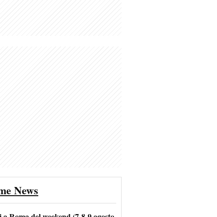
ime News
i a Roma del weekend (7-8-9 agosto