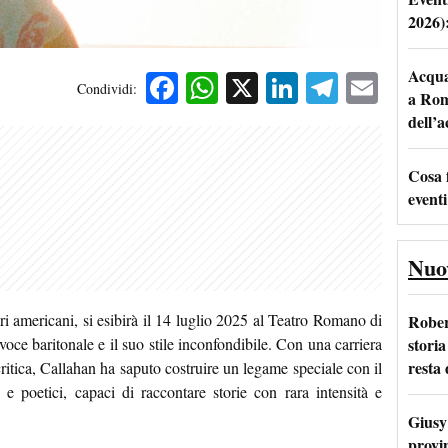
2026)
Acqua 
Facebook
WhatsApp
X
LinkedIn
Telegra
Emai
Condividi:
a Rom
dell’
Cosa 
eventi
Nuo
tori americani, si esibirà il 14 luglio 2025 al Teatro Romano di
Rober
storia
voce baritonale e il suo stile inconfondibile. Con una carriera
resta 
critica, Callahan ha saputo costruire un legame speciale con il
i e poetici, capaci di raccontare storie con rara intensità e
Giusy 
provi