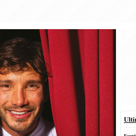
Ult
Event