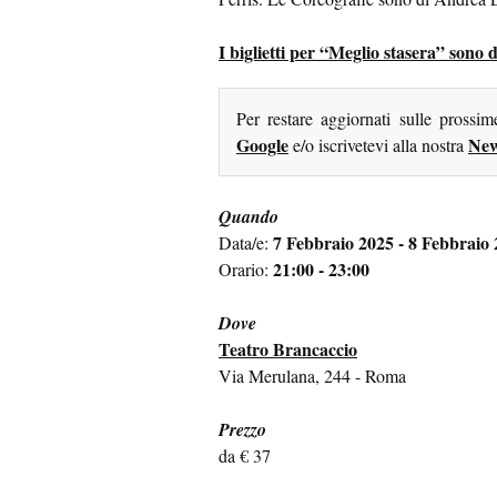
I biglietti per “Meglio stasera” sono d
Per restare aggiornati sulle prossi
Google
New
e/o iscrivetevi alla nostra
Quando
7 Febbraio 2025 - 8 Febbraio
Data/e:
21:00 - 23:00
Orario:
Dove
Teatro Brancaccio
Via Merulana, 244 - Roma
Prezzo
da € 37