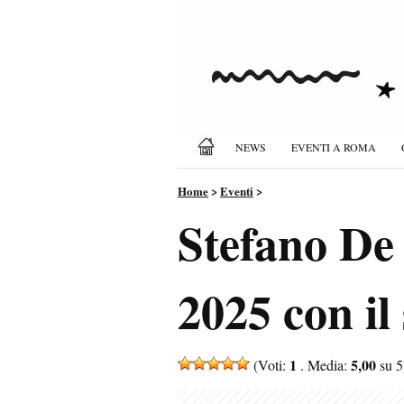
NEWS
EVENTI A ROMA
Home
>
Eventi
>
Stefano De
2025 con il
1
5,00
(Voti:
. Media:
su 5