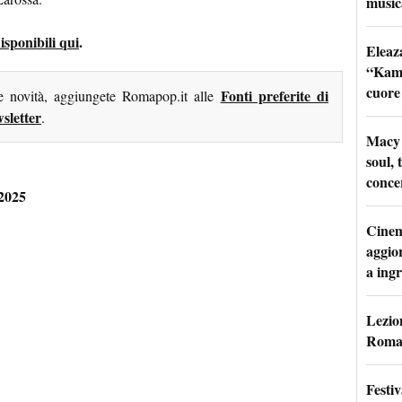
music
isponibili qui
.
Eleaz
“Kami
cuore
Fonti preferite di
me novità, aggiungete Romapop.it alle
sletter
.
Macy 
soul, 
conce
 2025
Cinem
aggio
a ingr
Lezion
Roma:
Festi