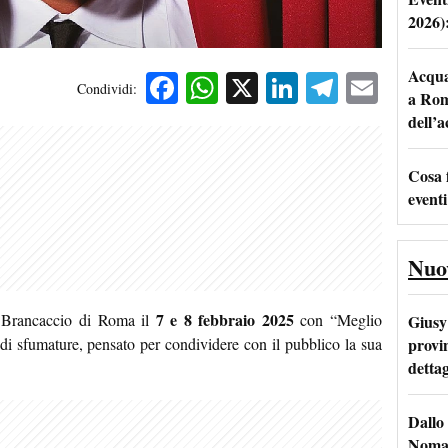
2026)
Acqua 
Facebook
WhatsApp
X
LinkedIn
Telegra
Emai
Condividi:
a Rom
dell’
Cosa 
eventi
Nuo
7 e 8 febbraio 2025
o Brancaccio di Roma il
con “Meglio
Giusy 
provi
 di sfumature, pensato per condividere con il pubblico la sua
dettag
Dallo 
Nomad