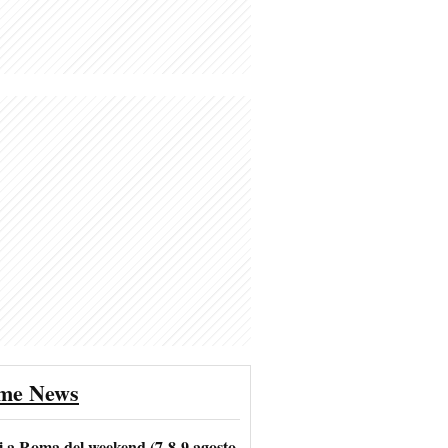
ime News
i a Roma del weekend (7-8-9 agosto