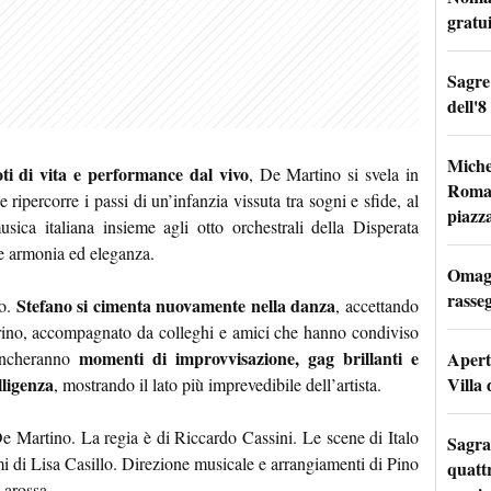
gratu
Sagre
dell'8
Miche
ti di vita e performance dal vivo
, De Martino si svela in
Roma: 
 ripercorre i passi di un’infanzia vissuta tra sogni e sfide, al
piazz
usica italiana insieme agli otto orchestrali della Disperata
e armonia ed eleganza.
Omagg
rasseg
Stefano si cimenta nuovamente nella danza
ro.
, accettando
lerino, accompagnato da colleghi e amici che hanno condiviso
momenti di improvvisazione, gag brillanti e
Apertu
mancheranno
Villa 
lligenza
, mostrando il lato più imprevedibile dell’artista.
e Martino. La regia è di Riccardo Cassini. Le scene di Italo
Sagra
i di Lisa Casillo. Direzione musicale e arrangiamenti di Pino
quattr
Larossa.