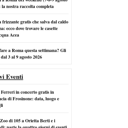
: la nostra raccolta completa
frizzante gratis che salva dal caldo
m
l
a: ecco dove trovare le casette
acqua Acea
fare a Roma questa settimana? Gli
 dal 3 al 9 agosto 2026
vi Eventi
Ferreri in concerto gratis in
ncia di Frosinone: data, luogo e
li
Zoo di 105 a Orietta Berti e i
i: parte la quattro giorni di eventi