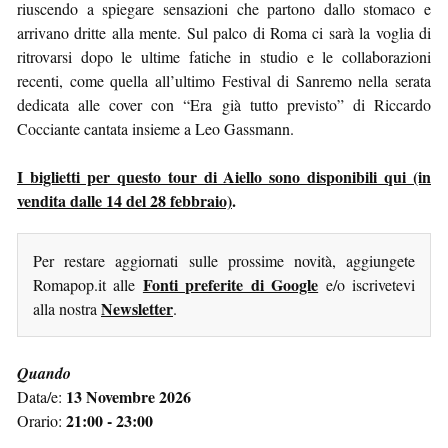
riuscendo a spiegare sensazioni che partono dallo stomaco e
arrivano dritte alla mente. Sul palco di Roma ci sarà la voglia di
ritrovarsi dopo le ultime fatiche in studio e le collaborazioni
recenti, come quella all’ultimo Festival di Sanremo nella serata
dedicata alle cover con “Era già tutto previsto” di Riccardo
Cocciante cantata insieme a Leo Gassmann.
I biglietti per questo tour di Aiello sono disponibili qui (in
vendita dalle 14 del 28 febbraio)
.
Per restare aggiornati sulle prossime novità, aggiungete
Fonti preferite di Google
Romapop.it alle
e/o iscrivetevi
Newsletter
alla nostra
.
Quando
13 Novembre 2026
Data/e:
21:00 - 23:00
Orario: