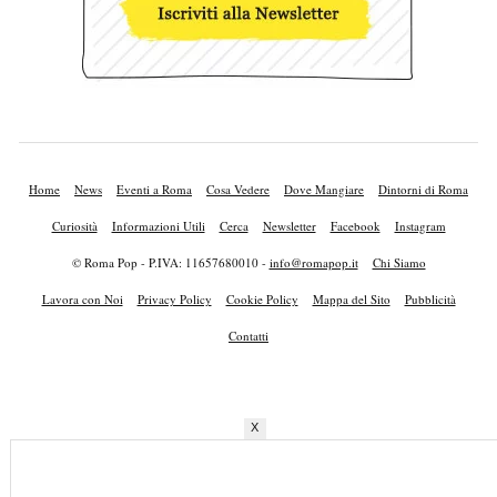
Home
News
Eventi a Roma
Cosa Vedere
Dove Mangiare
Dintorni di Roma
Curiosità
Informazioni Utili
Cerca
Newsletter
Facebook
Instagram
© Roma Pop - P.IVA: 11657680010 -
info@romapop.it
Chi Siamo
Lavora con Noi
Privacy Policy
Cookie Policy
Mappa del Sito
Pubblicità
Contatti
X