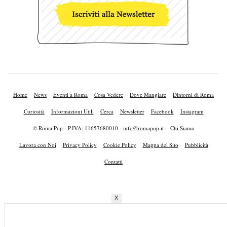
Home
News
Eventi a Roma
Cosa Vedere
Dove Mangiare
Dintorni di Roma
Curiosità
Informazioni Utili
Cerca
Newsletter
Facebook
Instagram
© Roma Pop - P.IVA: 11657680010 -
info@romapop.it
Chi Siamo
Lavora con Noi
Privacy Policy
Cookie Policy
Mappa del Sito
Pubblicità
Contatti
X