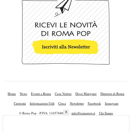
Home
News
Eventi a Roma
Cosa Vedere
Dove Mangiare
Dintorni di Roma
Curiosità
Informazioni Utili
Cerca
Newsletter
Facebook
Instagram
X
© Roma Pop - P.IVA: 11657680010 -
info@romapop.it
Chi Siamo
Lavora con Noi
Privacy Policy
Cookie Policy
Mappa del Sito
Pubblicità