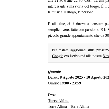
alle 21.30 e alle 22.30. Così, tra una p
interessante sulla storia del borgo. È il 
la musica, il luogo, le persone.
E alla fine, ci si ritrova a pensare: 
semplici, vere, fatte con passione. E la
piccolo grande appuntamento che da 30 a
Per restare aggiornati sulle prossi
Google
New
e/o iscrivetevi alla nostra
Quando
8 Agosto 2025 - 10 Agosto 20
Data/e:
19:00 - 23:59
Orario:
Dove
Torre Alfina
Torre Alfina - Torre Alfina