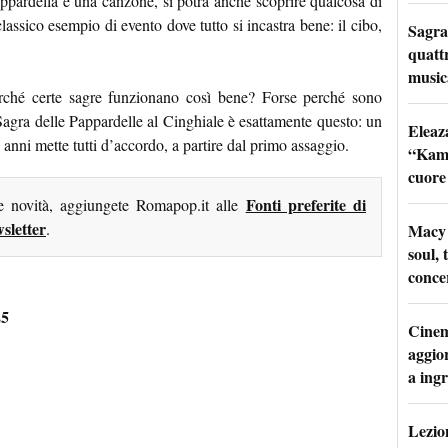
appardella e una canzone, si potrà anche scoprire qualcosa di
classico esempio di evento dove tutto si incastra bene: il cibo,
Sagra
quattr
music
perché certe sagre funzionano così bene? Forse perché sono
 Sagra delle Pappardelle al Cinghiale è esattamente questo: un
Eleaz
nni mette tutti d’accordo, a partire dal primo assaggio.
“Kami
cuore
Fonti preferite di
me novità, aggiungete Romapop.it alle
sletter
.
Macy 
soul, 
conce
25
Cinem
aggio
a ingr
Lezion