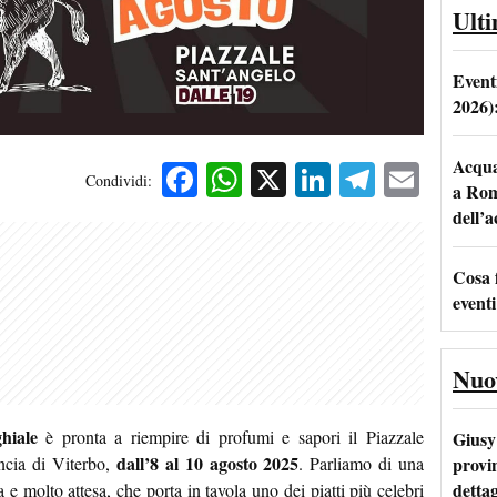
Ult
Event
2026)
Acqua 
Facebook
WhatsApp
X
LinkedIn
Telegra
Emai
Condividi:
a Rom
dell’
Cosa 
eventi
Nuo
hiale
è pronta a riempire di profumi e sapori il Piazzale
Giusy 
dall’8 al 10 agosto 2025
provi
incia di Viterbo,
. Parliamo di una
dettag
 e molto attesa, che porta in tavola uno dei piatti più celebri