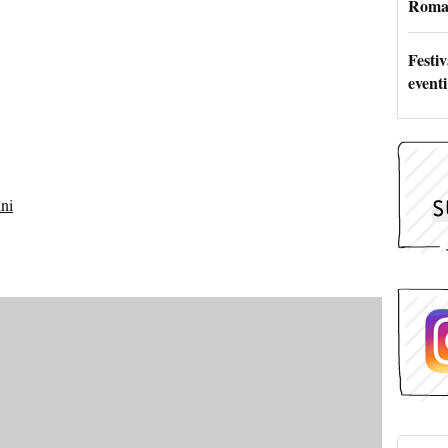
Roma:
Festi
eventi
ini