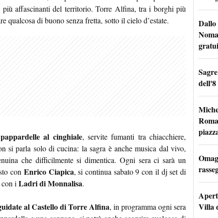
 più affascinanti del territorio. Torre Alfina, tra i borghi più
tare qualcosa di buono senza fretta, sotto il cielo d’estate.
Dallo 
Nomad
gratu
Sagre
dell'8
Miche
Roma: 
piazz
pappardelle al cinghiale
e
, servite fumanti tra chiacchiere,
on si parla solo di cucina: la sagra è anche musica dal vivo,
Omagg
nuina che difficilmente si dimentica. Ogni sera ci sarà un
rasseg
Enrico Ciapica
osto con
, si continua sabato 9 con il dj set di
Ladri di Monnalisa
 con i
.
Apertu
Villa 
 guidate al Castello di Torre Alfina
, in programma ogni sera