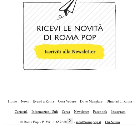
Home
News
Eventi a Roma
Cosa Vedere
Dove Mangiare
Dintorni di Roma
Curiosità
Informazioni Utili
Cerca
Newsletter
Facebook
Instagram
X
© Roma Pop - P.IVA: 11657680010 -
info@romapop.it
Chi Siamo
Lavora con Noi
Privacy Policy
Cookie Policy
Mappa del Sito
Pubblicità