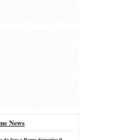
ime News
se da fare a Roma domenica 9