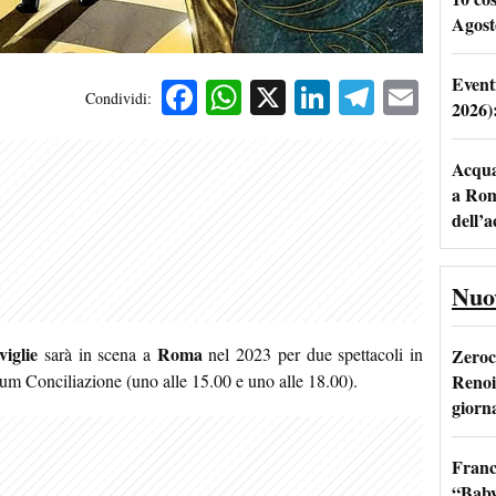
Agost
Event
Facebook
WhatsApp
X
LinkedIn
Telegra
Emai
Condividi:
2026)
Acqua 
a Rom
dell’
Nuo
viglie
Roma
sarà in scena a
nel 2023 per due spettacoli in
Zeroc
Renoi
um Conciliazione (uno alle 15.00 e uno alle 18.00).
giorn
Franc
“Baby