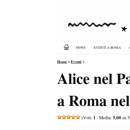
NEWS
EVENTI A ROMA
Home
>
Eventi
>
Alice nel P
a Roma nel
1
5,00
(Voti:
. Media:
su 5