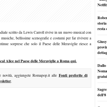
Netfli
Rober
storia
resta 
diale scritto da Lewis Carroll rivive in un nuovo musical con
 musiche, bellissime scenografie e costumi per far rivivere a
Giusy 
tinue sorprese che solo il Paese delle Meraviglie riesce a
provi
dettag
sical Alice nel Paese delle Meraviglie a Roma qui.
Dallo 
Nomad
Fonti preferite di
me novità, aggiungete Romapop.it alle
gratu
sletter
.
Sagre
dell'8