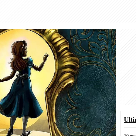
Ult
10 co