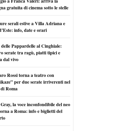
io a Franca Valeri: arriva la
na gratuita di cinema sotto le stelle
re serali estive a Villa Adriana e
d’Este: info, date e orari
 delle Pappardelle al Cinghiale:
o serate tra ragù, piatti tipici e
a dal vivo
aro Rossi torna a teatro con
kaze” per due serate irriverenti nel
 di Roma
Gray, la voce inconfondibile del neo
torna a Roma: info e biglietti del
rto