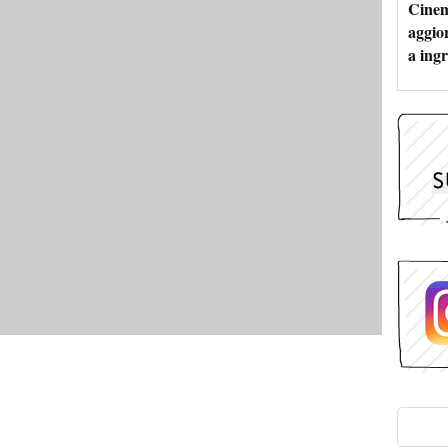
Cinem
aggio
a ingr