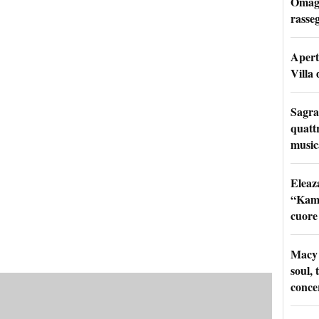
Omagg
rasseg
Apertu
Villa 
Sagra
quattr
music
Eleaz
“Kami
cuore
Macy 
soul, 
conce