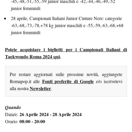
-45,-48,-51,-55,-59 junior maschili e -42,-44,-46,-49,-52
junior femminili
28 aprile, Campionati Italiani Junior Cinture Nere: categorie
-63,-68,-73,-78,+78 kg junior maschili e -55,-59,-63,-68,+68
junior femminili
Potete acquistare i biglietti per i Campionati Italiani di
Taekwondo Roma 2024 qui
.
Per restare aggiornati sulle prossime novità, aggiungete
Fonti preferite di Google
Romapop.it alle
e/o iscrivetevi
Newsletter
alla nostra
.
Quando
26 Aprile 2024 - 28 Aprile 2024
Data/e:
08:00 - 20:00
Orario: