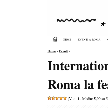
NEWS
EVENTI A ROMA
Home
>
Eventi
>
Internatio
Roma la fes
1
5,00
(Voti:
. Media:
su 5