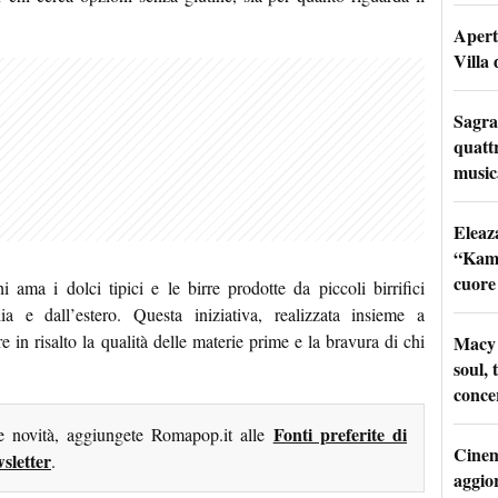
Apertu
Villa 
Sagra
quattr
music
Eleaz
“Kami
cuore
hi ama i dolci tipici e le birre prodotte da piccoli birrifici
lia e dall’estero. Questa iniziativa, realizzata insieme a
 in risalto la qualità delle materie prime e la bravura di chi
Macy 
soul, 
conce
Fonti preferite di
me novità, aggiungete Romapop.it alle
Cinem
sletter
.
aggio