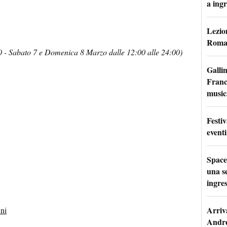
a ingr
Lezion
Roma:
0 - Sabato 7 e Domenica 8 Marzo dalle 12:00 alle 24:00)
Galli
France
music
Festi
eventi
Space
una se
ingres
Arriv
ini
André