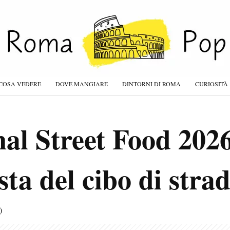
COSA VEDERE
DOVE MANGIARE
DINTORNI DI ROMA
CURIOSITÀ
nal Street Food 2026
ta del cibo di stra
)