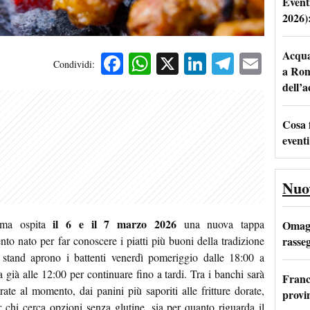
Event
2026)
Acqua 
Facebook
WhatsApp
X
LinkedIn
Telegra
Emai
Condividi:
a Rom
dell’
Cosa 
eventi
Nuo
il 6 e il 7 marzo 2026
a ospita
una nuova tappa
Omagg
rasseg
nto nato per far conoscere i piatti più buoni della tradizione
li stand aprono i battenti venerdì pomeriggio dalle 18:00 a
a già alle 12:00 per continuare fino a tardi. Tra i banchi sarà
Franc
arate al momento, dai panini più saporiti alle fritture dorate,
provi
 chi cerca opzioni senza glutine, sia per quanto riguarda il