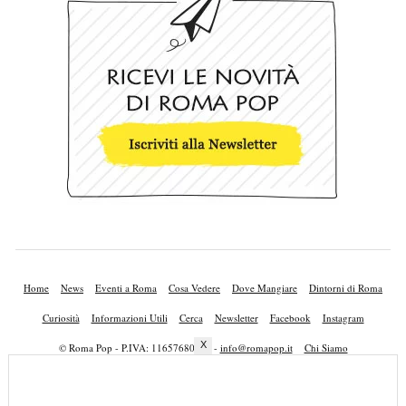
Home
News
Eventi a Roma
Cosa Vedere
Dove Mangiare
Dintorni di Roma
Curiosità
Informazioni Utili
Cerca
Newsletter
Facebook
Instagram
X
© Roma Pop - P.IVA: 11657680010 -
info@romapop.it
Chi Siamo
Lavora con Noi
Privacy Policy
Cookie Policy
Mappa del Sito
Pubblicità